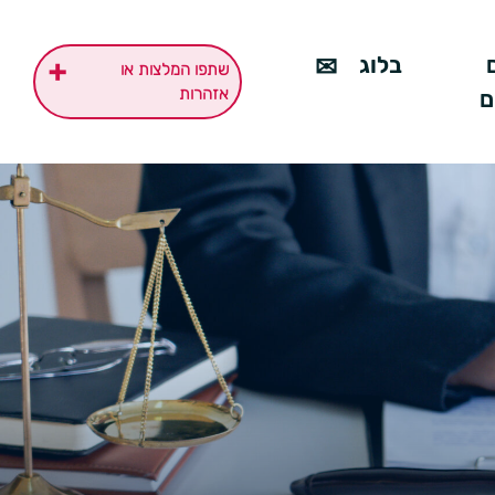
בלוג
+
שתפו המלצות או
אזהרות
ם