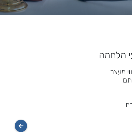
י מלחמה
י מעצר
תם
בת